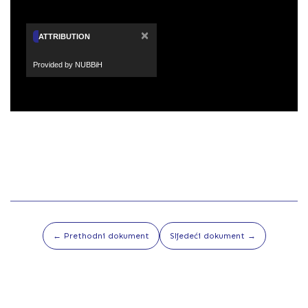
×
ATTRIBUTION
Provided by NUBBiH
← Prethodni dokument
Sljedeći dokument →