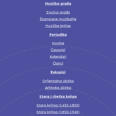
Muzička građa
Zvučna građa
Štampane muzikalije
Muzičke knjige
Periodika
Novine
Časopisi
Kalendari
Članci
Rukopisi
Orijentalna zbirka
Arhivska zbirka
Stara i rijetka knjiga
Stara knjiga (1455-1850)
Stara knjiga (1850-1945)