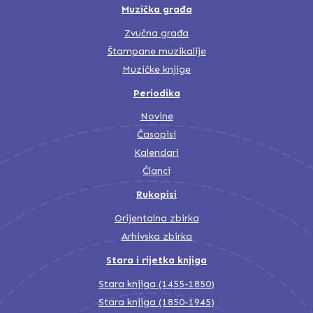
Muzička građa
Zvučna građa
Štampane muzikalije
Muzičke knjige
Periodika
Novine
Časopisi
Kalendari
Članci
Rukopisi
Orijentalna zbirka
Arhivska zbirka
Stara i rijetka knjiga
Stara knjiga (1455-1850)
Stara knjiga (1850-1945)