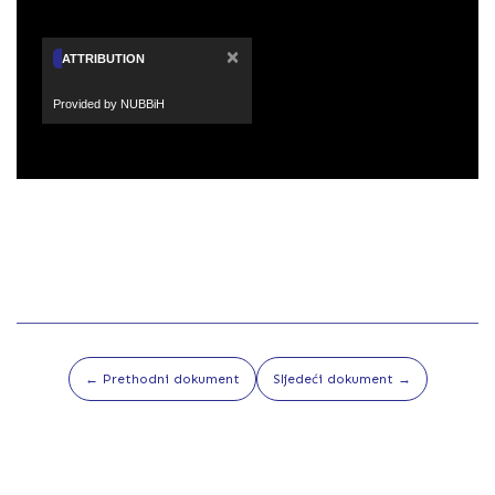
×
ATTRIBUTION
Provided by NUBBiH
← Prethodni dokument
Sljedeći dokument →