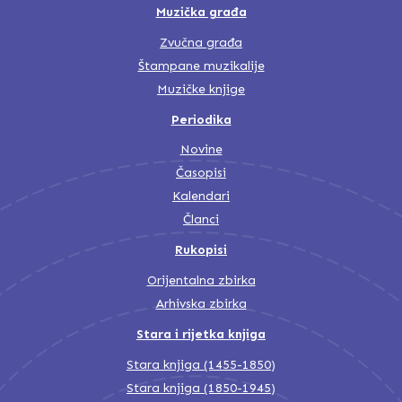
Muzička građa
Zvučna građa
Štampane muzikalije
Muzičke knjige
Periodika
Novine
Časopisi
Kalendari
Članci
Rukopisi
Orijentalna zbirka
Arhivska zbirka
Stara i rijetka knjiga
Stara knjiga (1455-1850)
Stara knjiga (1850-1945)