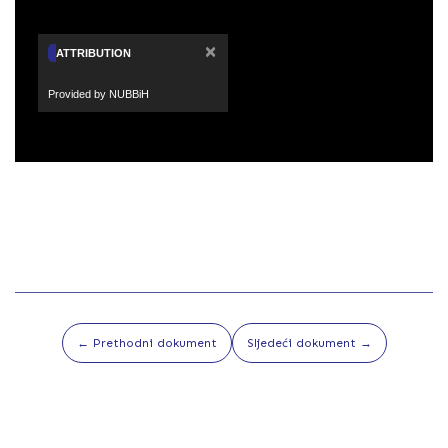
×
ATTRIBUTION
Provided by NUBBiH
← Prethodni dokument
Sljedeći dokument →