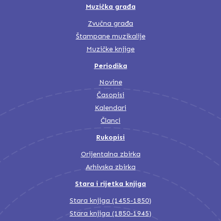
Muzička građa
Zvučna građa
Štampane muzikalije
Muzičke knjige
Periodika
Novine
Časopisi
Kalendari
Članci
Rukopisi
Orijentalna zbirka
Arhivska zbirka
Stara i rijetka knjiga
Stara knjiga (1455-1850)
Stara knjiga (1850-1945)