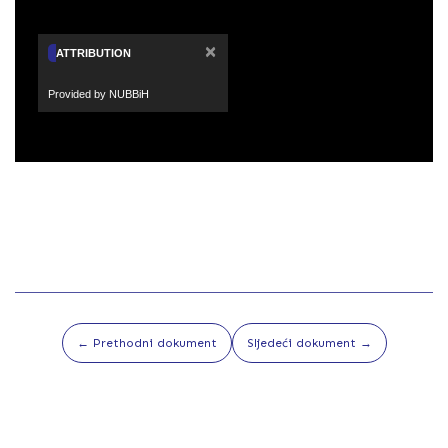
×
ATTRIBUTION
Provided by NUBBiH
← Prethodni dokument
Sljedeći dokument →