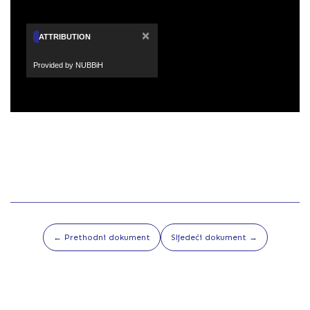
×
ATTRIBUTION
Provided by NUBBiH
← Prethodni dokument
Sljedeći dokument →