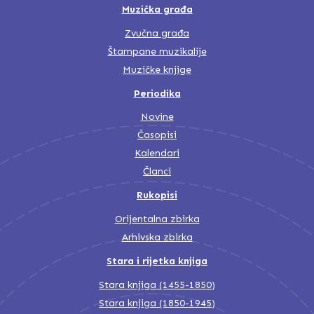
Muzička građa
Zvučna građa
Štampane muzikalije
Muzičke knjige
Periodika
Novine
Časopisi
Kalendari
Članci
Rukopisi
Orijentalna zbirka
Arhivska zbirka
Stara i rijetka knjiga
Stara knjiga (1455-1850)
Stara knjiga (1850-1945)