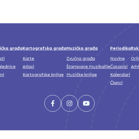
ička građa
Kartografska građa
Muzička građa
Periodika
Ruk
ati
Karte
Zvučna građa
Novine
Ori
lednice
Atlasi
Štampane muzikalije
Časopisi
Arh
mi
Kartografske knjige
Muzičke knjige
Kalendari
Članci