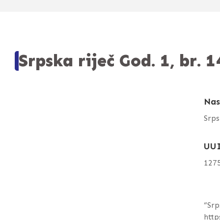
Srpska riječ God. 1, br. 1
Nas
Srps
UU
127
“Srp
http