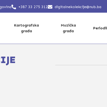
egovina
+387 33 275 312
digitalnekolekcije@nub.ba
Kartografska
Muzička
Period
građa
građa
IJE