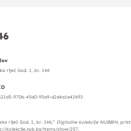
46
lov
ka riječ God. 1, br. 146
ID
521d5-970b-45d0-95a9-d2d4a1e42693
ska riječ God. 1, br. 146,”
Digitalne kolekcije NUBBiH
, pris
s://kolekcije.nub.ba/items/show/257
.