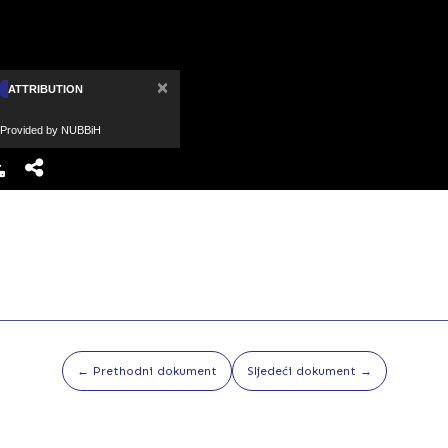
×
ATTRIBUTION
Provided by NUBBiH
← Prethodni dokument
Sljedeći dokument →