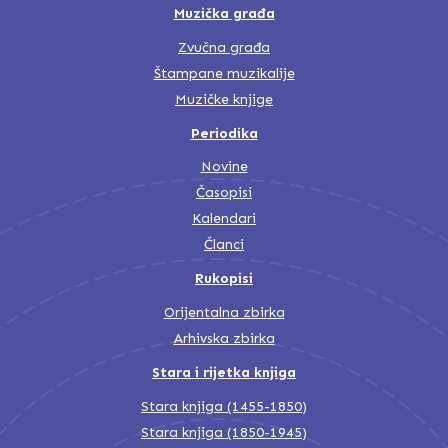
Muzička građa
Zvučna građa
Štampane muzikalije
Muzičke knjige
Periodika
Novine
Časopisi
Kalendari
Članci
Rukopisi
Orijentalna zbirka
Arhivska zbirka
Stara i rijetka knjiga
Stara knjiga (1455-1850)
Stara knjiga (1850-1945)