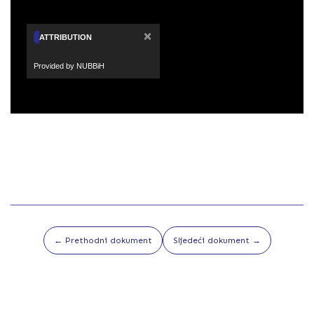
×
ATTRIBUTION
Provided by NUBBiH
← Prethodni dokument
Sljedeći dokument →