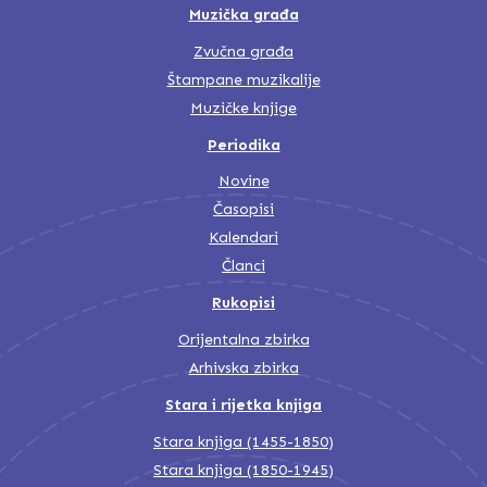
Muzička građa
Zvučna građa
Štampane muzikalije
Muzičke knjige
Periodika
Novine
Časopisi
Kalendari
Članci
Rukopisi
Orijentalna zbirka
Arhivska zbirka
Stara i rijetka knjiga
Stara knjiga (1455-1850)
Stara knjiga (1850-1945)