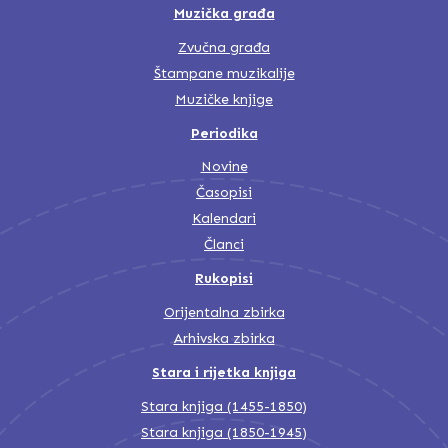
Muzička građa
Zvučna građa
Štampane muzikalije
Muzičke knjige
Periodika
Novine
Časopisi
Kalendari
Članci
Rukopisi
Orijentalna zbirka
Arhivska zbirka
Stara i rijetka knjiga
Stara knjiga (1455-1850)
Stara knjiga (1850-1945)