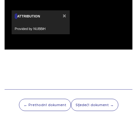
×
ATTRIBUTION
Provided by NUBBiH
← Prethodni dokument
Sljedeći dokument →