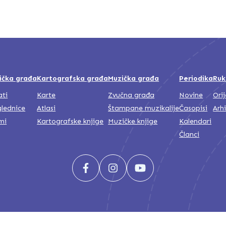
ička građa
Kartografska građa
Muzička građa
Periodika
Ruk
ati
Karte
Zvučna građa
Novine
Ori
lednice
Atlasi
Štampane muzikalije
Časopisi
Arh
mi
Kartografske knjige
Muzičke knjige
Kalendari
Članci