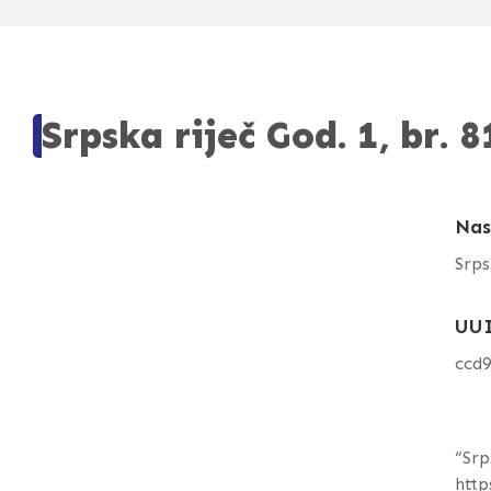
Srpska riječ God. 1, br. 8
Nas
Srps
UU
ccd
“Srp
http