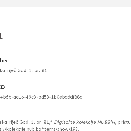
1
lov
ka riječ God. 1, br. 81
ID
94b6b-aa16-49c3-bd53-1b0eba6df88d
ska riječ God. 1, br. 81,”
Digitalne kolekcije NUBBiH
, prist
s://kolekcije.nub.ba/items/show/193
.