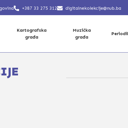
egovina
+387 33 275 312
digitalnekolekcije@nub.ba
Kartografska
Muzička
Period
građa
građa
IJE