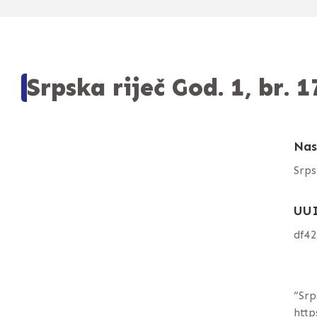
Srpska riječ God. 1, br. 1
Nas
Srps
UU
df4
“Srp
http