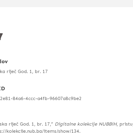
7
lov
ka riječ God. 1, br. 17
ID
22e81-84a6-4ccc-a4fb-96607a8c9be2
ska riječ God. 1, br. 17,”
Digitalne kolekcije NUBBiH
, prist
s://kolekcije.nub.ba/items/show/134
.