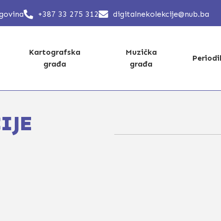
egovina
+387 33 275 312
digitalnekolekcije@nub.ba
Kartografska
Muzička
Period
građa
građa
IJE