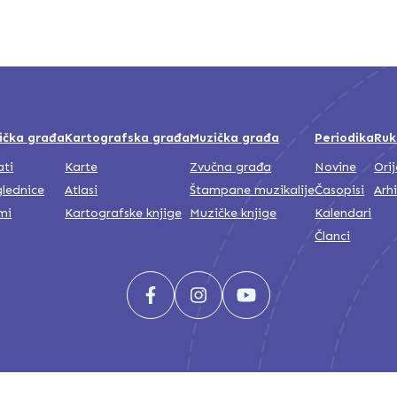
ička građa
Kartografska građa
Muzička građa
Periodika
Ruk
ati
Karte
Zvučna građa
Novine
Ori
lednice
Atlasi
Štampane muzikalije
Časopisi
Arh
mi
Kartografske knjige
Muzičke knjige
Kalendari
Članci