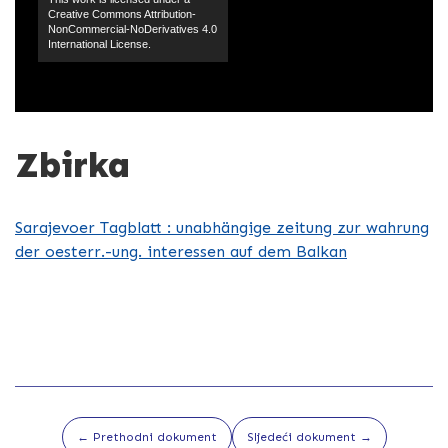
Creative Commons Attribution-
NonCommercial-NoDerivatives 4.0
International License.
Zbirka
Sarajevoer Tagblatt : unabhängige zeitung zur wahrung
der oesterr.-ung. interessen auf dem Balkan
← Prethodni dokument
Sljedeći dokument →