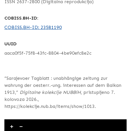
ISSN 2637-2800 (Digitalna reprodukcija)
COBISS.BH-ID:
COBISS.BH-ID: 23581190
UUID
aaca0f5f-75f8-43fc-8804-4be90efc8e2c
“Sarajevoer Tagblatt : unabhängige zeitung zur
wahrung der oesterr.-ung. interessen auf dem Balkan
1913,”
Digitalne kolekcije NUBBiH
, pristupljeno 7.
kolovoza 2026.,
https://kolekcije.nub.ba/items/show/1013
.