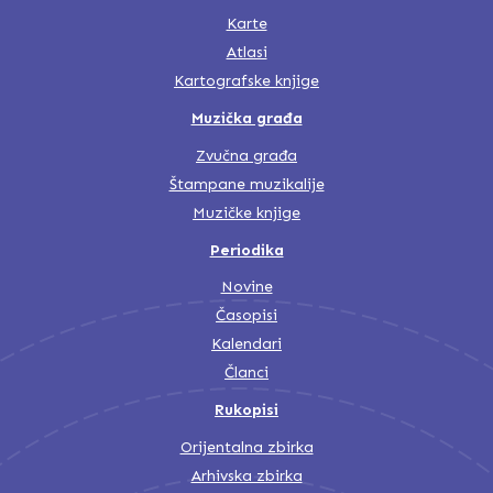
Karte
Atlasi
Kartografske knjige
Muzička građa
Zvučna građa
Štampane muzikalije
Muzičke knjige
Periodika
Novine
Časopisi
Kalendari
Članci
Rukopisi
Orijentalna zbirka
Arhivska zbirka