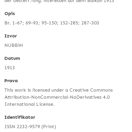
der oesterr.-ung. interessen auf dem Balkan 1913
Opis
Br. 1-67; 69-93; 95-150; 152-285; 287-303
Izvor
NUBBiH
Datum
1913
Prava
This work is licensed under a Creative Commons
Attribution-NonCommercial-NoDerivatives 4.0
International License.
Identifikator
ISSN 2232-9579 (Print)