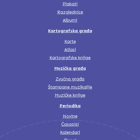
Plakati
Razglednice
Albumi
Kartografska građa
Karte
Atlasi
Kartografske knjige
Muzička građa
Zvučna građa
Štampane muzikalije
Muzičke knjige
Periodika
Novine
Časopisi
Kalendari