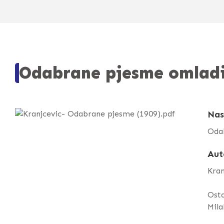
Odabrane pjesme omladin
Nas
Odab
Aut
Kran
Osta
Mila