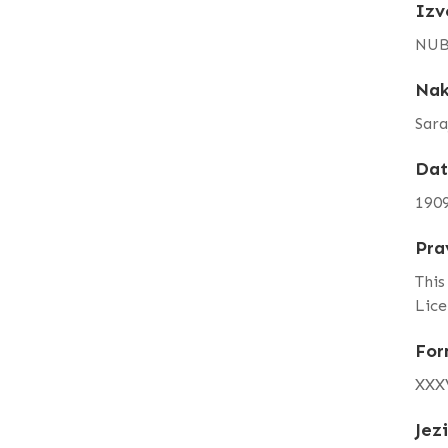
Izv
NUB
Nak
Sara
Da
190
Pra
This
Lice
For
XXXV
Jez