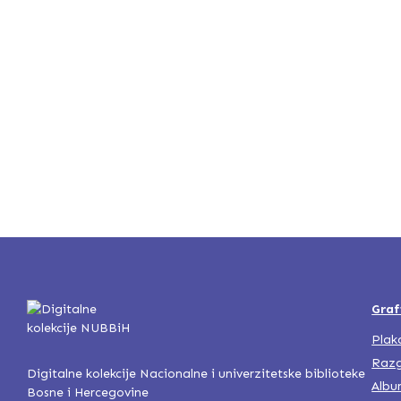
Graf
Plak
Razg
Digitalne kolekcije Nacionalne i univerzitetske biblioteke
Albu
Bosne i Hercegovine