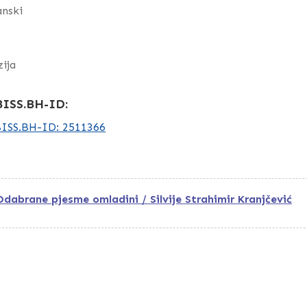
anski
ija
ISS.BH-ID:
ISS.BH-ID: 2511366
Odabrane pjesme omladini / Silvije Strahimir Kranjčević