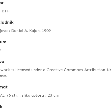
or
 BIH
ladnik
jevo : Daniel A. Kajon, 1909
tum
9
va
 work is licensed under a Creative Commons Attribution-
nse.
mat
I, 76 str. : slika autora ; 23 cm
ik