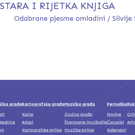
STARA I RIJETKA KNJIGA
Odabrane pjesme omladini / Silvije 
ička građa
Kartografska građa
Muzička građa
Periodika
Ruk
ati
Karte
Zvučna građa
Novine
Ori
lednice
Atlasi
Štampane muzikalije
Časopisi
Arh
mi
Kartografske knjige
Muzičke knjige
Kalendari