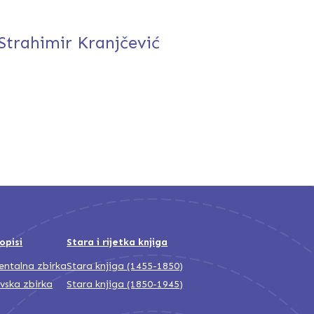
Strahimir Kranjčević
opisi
Stara i rijetka knjiga
jentalna zbirka
Stara knjiga (1455-1850)
ivska zbirka
Stara knjiga (1850-1945)