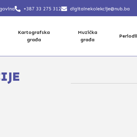
egovina
+387 33 275 312
digitalnekolekcije@nub.ba
Kartografska
Muzička
Period
građa
građa
IJE