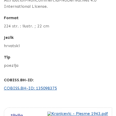
Attribution-NonCommercial-NoDerivatives 4.0
International License.
Format
224 str. : ilustr. ; 22 cm
Jezik
hrvatski
Tip
poezija
COBISS.BH-ID:
COBISS.BH-ID: 135098375
Silvija