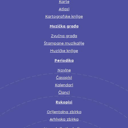
Karte
Atlasi
Kartografske knjige
Muzička građa
Zvučna građa
Štampane muzikalije
Muzičke knjige
Periodika
Novine
Časopisi
Kalendari
Članci
Rukopisi
Orijentalna zbirka
Arhivska zbirka