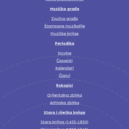
Muzička građa
Zvučna građa
Štampane muzikalije
Muzičke knjige
Periodika
Novine
Časopisi
Kalendari
Članci
Rukopisi
Orijentalna zbirka
Arhivska zbirka
Stara i rijetka knjiga
Stara knjiga (1455-1850)