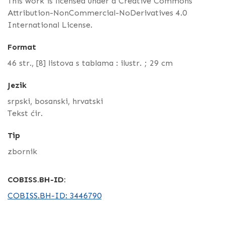
This work is licensed under a Creative Commons
Attribution-NonCommercial-NoDerivatives 4.0
International License.
Format
46 str., [8] listova s tablama : ilustr. ; 29 cm
Jezik
srpski, bosanski, hrvatski
Tekst ćir.
Tip
zbornik
COBISS.BH-ID:
COBISS.BH-ID: 3446790