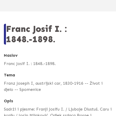
Franc Josif I. :
1848.-1898.
Naslov
Franc Josif I. : 1848.-1898.
Tema
Franz Joseph I, austrijski car, 1830-1916 -- Život i
djelo -- Spomenice
Opis
Sadrži i pjesme: Franji Josifu I. / Ljuboje Dlustuš. Caru i
kralju / Josip Milaković. Odjek srdaca Bosne i