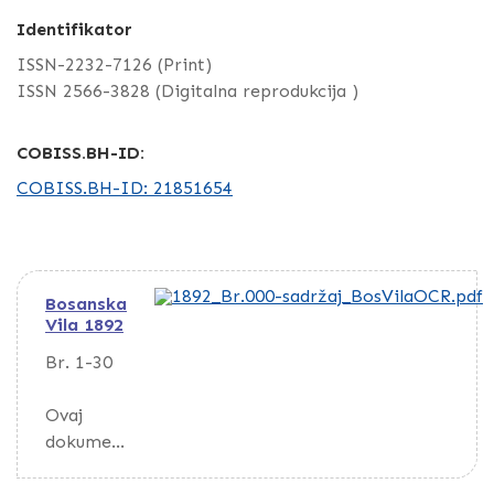
Identifikator
ISSN-2232-7126 (Print)
ISSN 2566-3828 (Digitalna reprodukcija )
COBISS.BH-ID:
COBISS.BH-ID: 21851654
Bosanska
Vila 1892
Br. 1-30
Ovaj
dokumen
t je