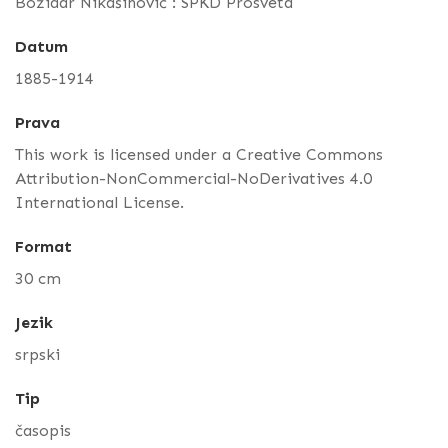
Božidar Nikašinović : SPKD Prosveta
Datum
1885-1914
Prava
This work is licensed under a Creative Commons
Attribution-NonCommercial-NoDerivatives 4.0
International License.
Format
30 cm
Jezik
srpski
Tip
časopis