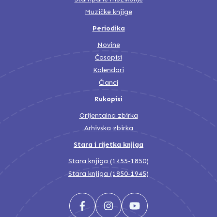
Muzičke knjige
Periodika
Novine
Časopisi
Kalendari
Članci
Rukopisi
Orijentalna zbirka
Arhivska zbirka
Stara i rijetka knjiga
Stara knjiga (1455-1850)
Stara knjiga (1850-1945)