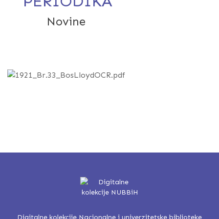
PERIODIKA
Da biste
Novine
pretražili
Bosanski Lloyd : glasilo T
dokument,
Sarajevo
preuzmite ga
putem opcije
Download
Digitalne kolekcije Nacionalne i univerzitetske biblioteke