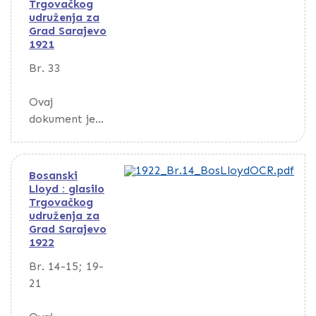
Trgovačkog
udruženja za
Grad Sarajevo
1921
Br. 33
Ovaj
dokument je
obrađen
korištenjem
optičkog
Bosanski
prepoznavanj
Lloyd : glasilo
Trgovačkog
a znakova
udruženja za
(OCR).
Grad Sarajevo
1922
Da biste
Br. 14-15; 19-
pretražili
21
dokument,
preuzmite ga