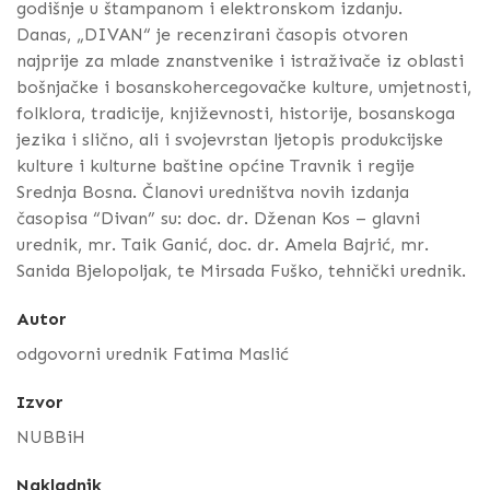
godišnje u štampanom i elektronskom izdanju.
Danas, „DIVAN“ je recenzirani časopis otvoren
najprije za mlade znanstvenike i istraživače iz oblasti
bošnjačke i bosanskohercegovačke kulture, umjetnosti,
folklora, tradicije, književnosti, historije, bosanskoga
jezika i slično, ali i svojevrstan ljetopis produkcijske
kulture i kulturne baštine općine Travnik i regije
Srednja Bosna. Članovi uredništva novih izdanja
časopisa “Divan” su: doc. dr. Dženan Kos – glavni
urednik, mr. Taik Ganić, doc. dr. Amela Bajrić, mr.
Sanida Bjelopoljak, te Mirsada Fuško, tehnički urednik.
Autor
odgovorni urednik Fatima Maslić
Izvor
NUBBiH
Nakladnik