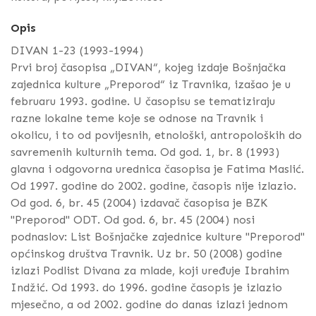
Opis
DIVAN 1-23 (1993-1994)
Prvi broj časopisa „DIVAN“, kojeg izdaje Bošnjačka
zajednica kulture „Preporod“ iz Travnika, izašao je u
februaru 1993. godine. U časopisu se tematiziraju
razne lokalne teme koje se odnose na Travnik i
okolicu, i to od povijesnih, etnološki, antropoloških do
savremenih kulturnih tema. Od god. 1, br. 8 (1993)
glavna i odgovorna urednica časopisa je Fatima Maslić.
Od 1997. godine do 2002. godine, časopis nije izlazio.
Od god. 6, br. 45 (2004) izdavač časopisa je BZK
"Preporod" ODT. Od god. 6, br. 45 (2004) nosi
podnaslov: List Bošnjačke zajednice kulture "Preporod"
općinskog društva Travnik. Uz br. 50 (2008) godine
izlazi Podlist Divana za mlade, koji uređuje Ibrahim
Indžić. Od 1993. do 1996. godine časopis je izlazio
mjesečno, a od 2002. godine do danas izlazi jednom