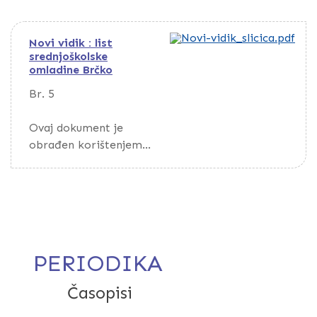
Novi vidik : list
srednjoškolske
omladine Brčko
Br. 5
Ovaj dokument je
obrađen korištenjem
optičkog
prepoznavanja
znakova (OCR).
Da biste pretražili
dokument, preuzmite
PERIODIKA
ga putem opcije
Download
Časopisi
Novi vidik : list srednjošk