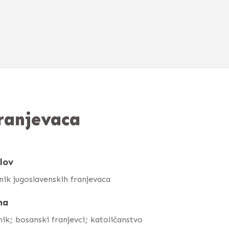
franjevaca
lov
nik jugoslavenskih franjevaca
ma
nik; bosanski franjevci; katoličanstvo