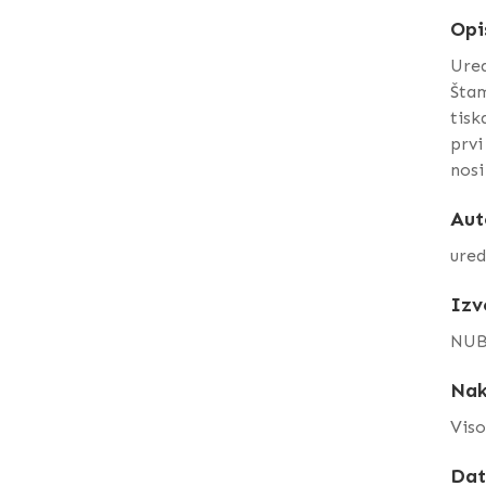
Opi
Ured
Štam
tisk
prvi
nosi
Aut
ured
Izv
NU
Nak
Viso
Da