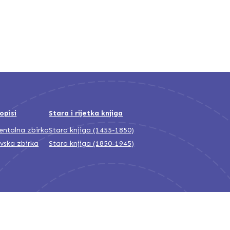
opisi
Stara i rijetka knjiga
jentalna zbirka
Stara knjiga (1455-1850)
ivska zbirka
Stara knjiga (1850-1945)