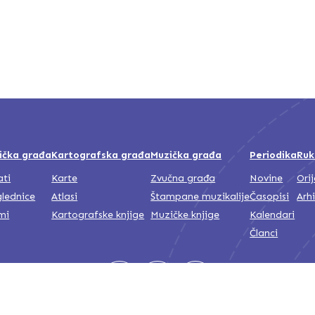
ička građa
Kartografska građa
Muzička građa
Periodika
Ruk
ati
Karte
Zvučna građa
Novine
Ori
lednice
Atlasi
Štampane muzikalije
Časopisi
Arh
mi
Kartografske knjige
Muzičke knjige
Kalendari
Članci