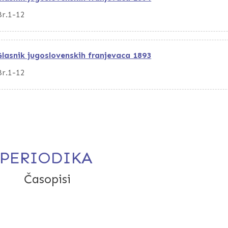
Br.1-12
Glasnik jugoslovenskih franjevaca 1893
Br.1-12
PERIODIKA
Časopisi
Glasnik jugoslavenskih franjev