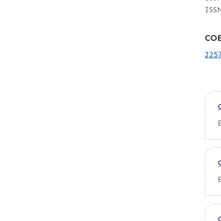
ISSN
COB
225