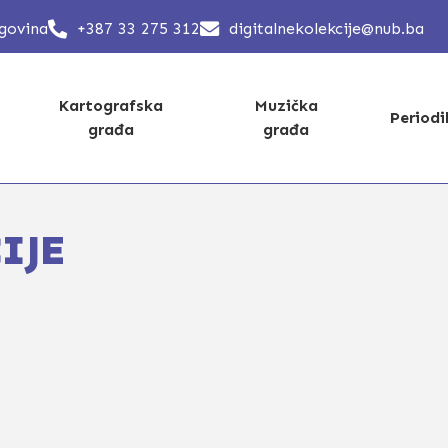
egovina
+387 33 275 312
digitalnekolekcije@nub.ba
Kartografska
Muzička
Period
građa
građa
IJE