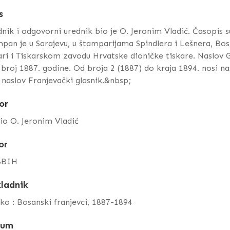
s
nik i odgovorni urednik bio je O. Jeronim Vladić. Časopis s
pan je u Sarajevu, u štamparijama Spindlera i Lešnera, Bos.
ari i Tiskarskom zavodu Hrvatske dioničke tiskare. Naslov 
 broj 1887. godine. Od broja 2 (1887) do kraja 1894. nosi n
 naslov Franjevački glasnik.&nbsp;
or
io O. Jeronim Vladić
or
BBIH
ladnik
ko : Bosanski franjevci, 1887-1894
tum