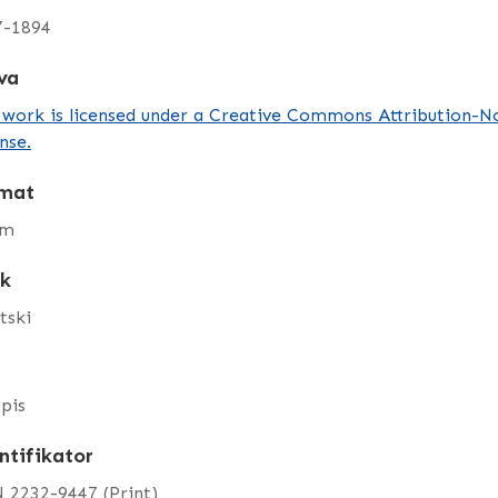
7-1894
va
 work is licensed under a Creative Commons Attribution-
nse.
mat
cm
ik
tski
pis
ntifikator
 2232-9447 (Print)