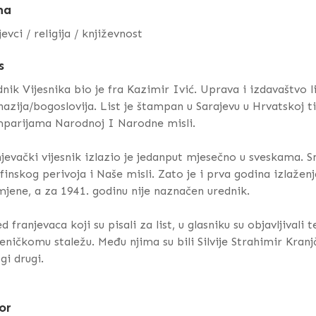
ma
jevci / religija / književnost
s
nik Vijesnika bio je fra Kazimir Ivić. Uprava i izdavaštvo l
azija/bogoslovija. List je štampan u Sarajevu u Hrvatskoj t
parijama Narodnoj I Narodne misli.
jevački vijesnik izlazio je jedanput mjesečno u sveskama. 
finskog perivoja i Naše misli. Zato je i prva godina izlažen
jene, a za 1941. godinu nije naznačen urednik.
d franjevaca koji su pisali za list, u glasniku su objavljivali
eničkomu staležu. Među njima su bili Silvije Strahimir Kranj
i drugi.
or