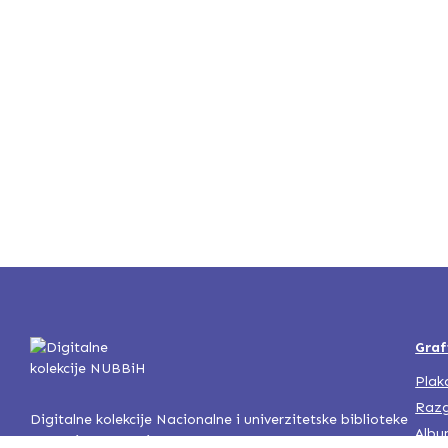
Graf
Plak
Razg
Digitalne kolekcije Nacionalne i univerzitetske biblioteke
Albu
Bosne i Hercegovine