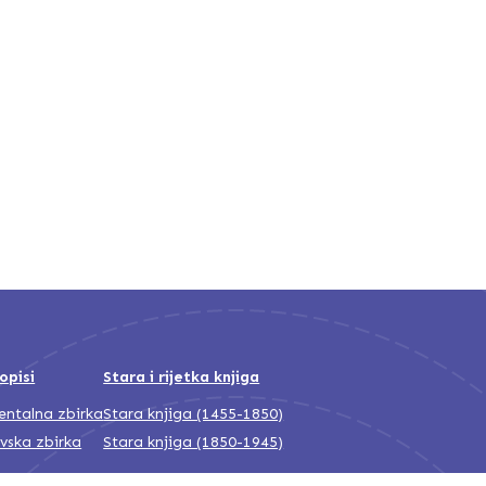
opisi
Stara i rijetka knjiga
jentalna zbirka
Stara knjiga (1455-1850)
ivska zbirka
Stara knjiga (1850-1945)