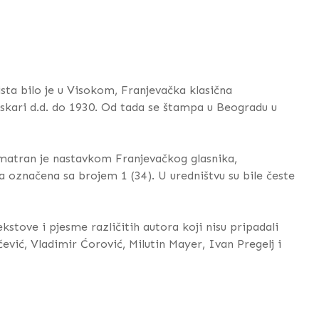
ista bilo je u Visokom, Franjevačka klasična
iskari d.d. do 1930. Od tada se štampa u Beogradu u
Smatran je nastavkom Franjevačkog glasnika,
ja označena sa brojem 1 (34). U uredništvu su bile česte
 tekstove i pjesme različitih autora koji nisu pripadali
čević, Vladimir Ćorović, Milutin Mayer, Ivan Pregelj i