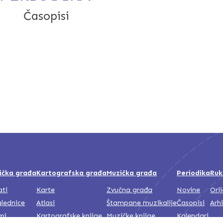
Časopisi
Franjevački vijesnik
ička građa
Kartografska građa
Muzička građa
Periodika
Ruk
ati
Karte
Zvučna građa
Novine
Ori
lednice
Atlasi
Štampane muzikalije
Časopisi
Arh
mi
Kartografske knjige
Muzičke knjige
Kalendari