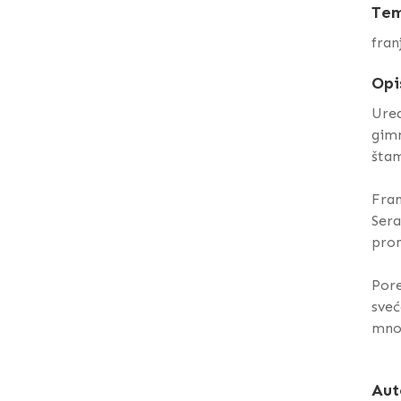
Te
fran
Opi
Ured
gimn
štam
Fran
Sera
prom
Pore
sveć
mnog
Aut