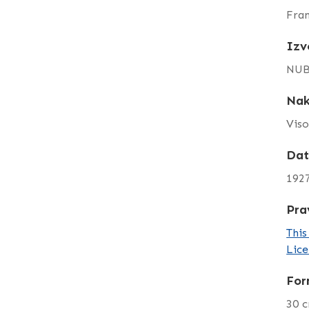
Fran
Izv
NUB
Nak
Viso
Da
192
Pra
This
Lice
For
30 