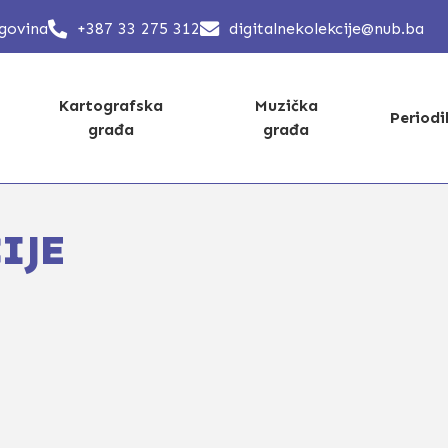
egovina
+387 33 275 312
digitalnekolekcije@nub.ba
Kartografska
Muzička
Period
građa
građa
IJE