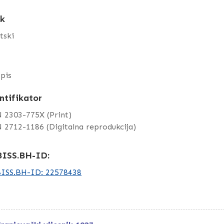
ik
tski
pis
ntifikator
 2303-775X (Print)
 2712-1186 (Digitalna reprodukcija)
ISS.BH-ID:
ISS.BH-ID: 22578438