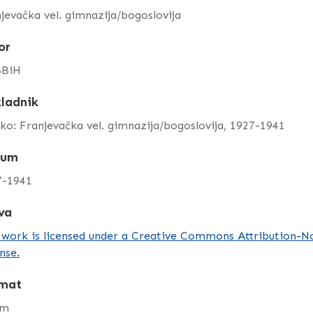
jevačka vel. gimnazija/bogoslovija
or
BiH
ladnik
ko: Franjevačka vel. gimnazija/bogoslovija, 1927-1941
tum
7-1941
va
 work is licensed under a Creative Commons Attribution-
nse.
mat
cm