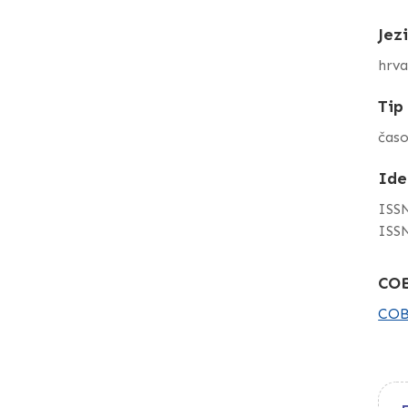
Jez
hrva
Tip
časo
Ide
ISSN
ISSN
COB
COB