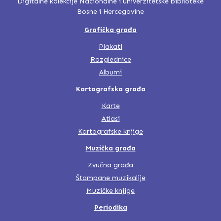
Digitalne kolekcije Nacionalne i univerzitetske biblioteke
Bosne i Hercegovine
Grafička građa
Plakati
Razglednice
Albumi
Kartografska građa
Karte
Atlasi
Kartografske knjige
Muzička građa
Zvučna građa
Štampane muzikalije
Muzičke knjige
Periodika