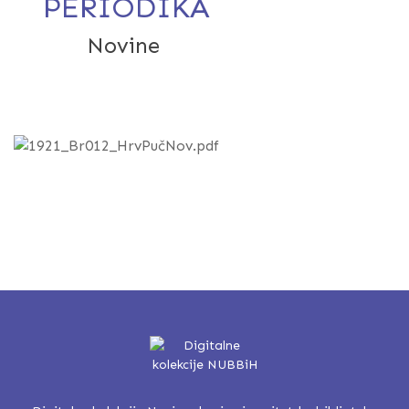
PERIODIKA
Novine
Hrvatske pučke novine : gl
za Bosnu