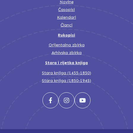
Novine
Časopisi
Kalendari
Članci
Rukopisi
Orijentalna zbirka
Arhivska zbirka
Stara i rijetka knjiga
Stara knjiga (1455-1850)
Stara knjiga (1850-1945)