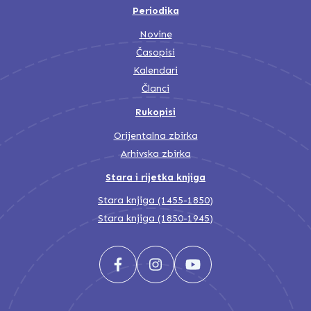
Periodika
Novine
Časopisi
Kalendari
Članci
Rukopisi
Orijentalna zbirka
Arhivska zbirka
Stara i rijetka knjiga
Stara knjiga (1455-1850)
Stara knjiga (1850-1945)