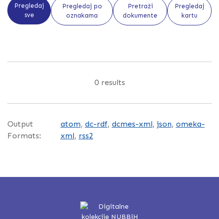
Pregledaj
Pregledaj po
Pretraži
Pregledaj
sve
oznakama
dokumente
kartu
0 results
Output
atom
,
dc-rdf
,
dcmes-xml
,
json
,
omeka-
Formats:
xml
,
rss2