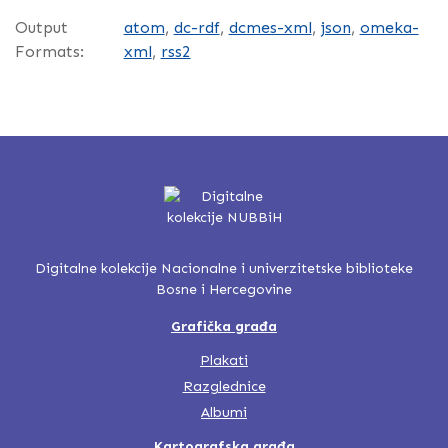
Output
atom
,
dc-rdf
,
dcmes-xml
,
json
,
omeka-
Formats:
xml
,
rss2
Digitalne kolekcije Nacionalne i univerzitetske biblioteke
Bosne i Hercegovine
Grafička građa
Plakati
Razglednice
Albumi
Kartografska građa