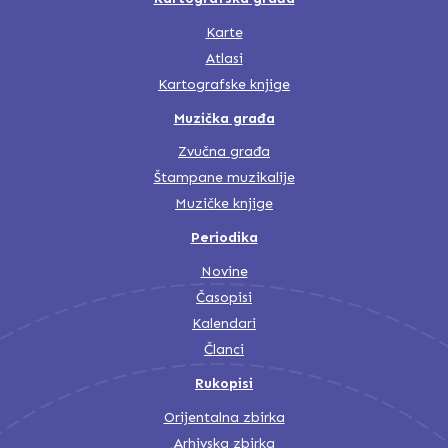
Karte
Atlasi
Kartografske knjige
Muzička građa
Zvučna građa
Štampane muzikalije
Muzičke knjige
Periodika
Novine
Časopisi
Kalendari
Članci
Rukopisi
Orijentalna zbirka
Arhivska zbirka