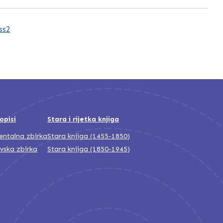
ss2
opisi
Stara i rijetka knjiga
jentalna zbirka
Stara knjiga (1455-1850)
ivska zbirka
Stara knjiga (1850-1945)