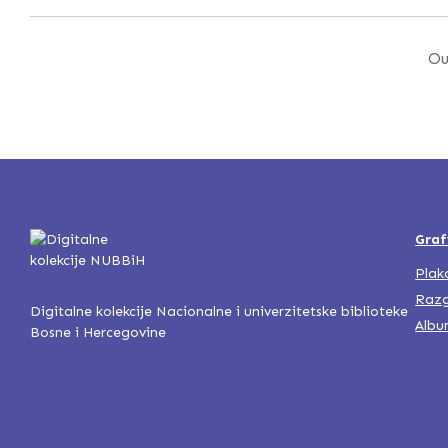
Ou
Graf
Plak
Razg
Digitalne kolekcije Nacionalne i univerzitetske biblioteke
Albu
Bosne i Hercegovine