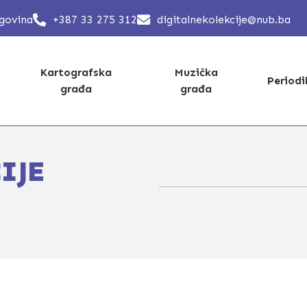
egovina
+387 33 275 312
digitalnekolekcije@nub.ba
Kartografska
Muzička
Period
građa
građa
IJE