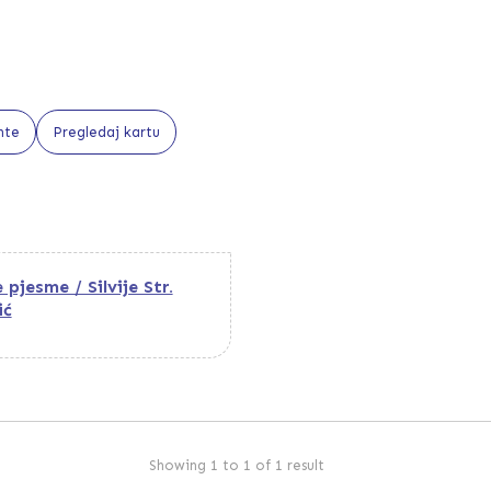
nte
Pregledaj kartu
pjesme / Silvije Str.
ić
Showing 1 to 1 of 1 result