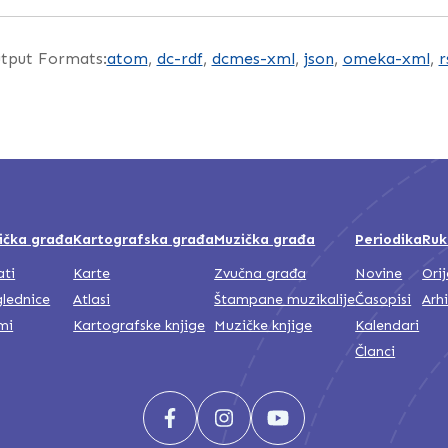
tput Formats:
atom
,
dc-rdf
,
dcmes-xml
,
json
,
omeka-xml
,
r
ička građa
Kartografska građa
Muzička građa
Periodika
Ruk
ati
Karte
Zvučna građa
Novine
Ori
lednice
Atlasi
Štampane muzikalije
Časopisi
Arh
mi
Kartografske knjige
Muzičke knjige
Kalendari
Članci