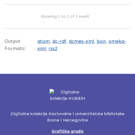
Showing 1 to 1 of 1 result
Output
atom
,
dc-rdf
,
dcmes-xml
,
json
,
omeka-
Formats:
xml
,
rss2
Digitalne kolekcije Nacionalne i univerzitetske biblioteke
Bosne i Hercegovine
Grafička građa