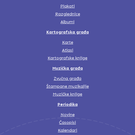
Plakati
Razglednice
Albumi
Kartografska građa
Karte
Atlasi
Kartografske knjige
Muzička građa
Zvučna građa
Štampane muzikalije
Muzičke knjige
Periodika
Novine
Časopisi
Kalendari