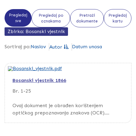
Pregledaj
Pregledaj po
Pretraži
Pregledaj
sve
oznakama
dokumente
kartu
Zbirka: Bosanski vjestnik
Naslov
Datum unosa
Sortiraj po:
Autor
Bosanski vjestnik 1866
Br. 1-25
Ovaj dokument je obrađen korištenjem
optičkog prepoznavanja znakova (OCR).
Da biste pretražili dokument, preuzmite ga
putem opcije Download