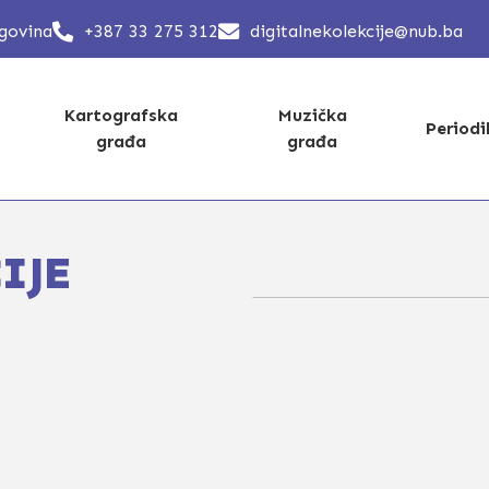
egovina
+387 33 275 312
digitalnekolekcije@nub.ba
Kartografska
Muzička
Period
građa
građa
IJE