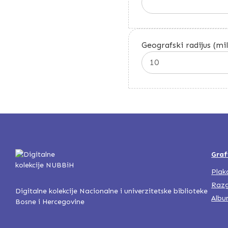
Geografski radijus (mil
Graf
Plak
Razg
Digitalne kolekcije Nacionalne i univerzitetske biblioteke
Albu
Bosne i Hercegovine