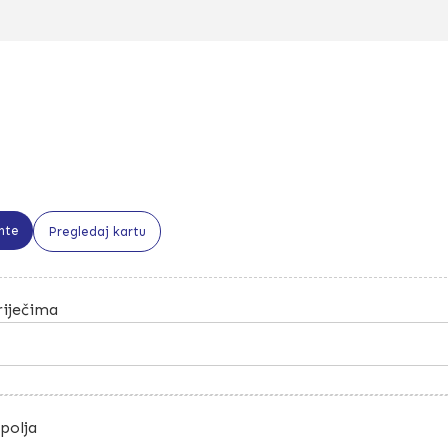
nte
Pregledaj kartu
riječima
polja