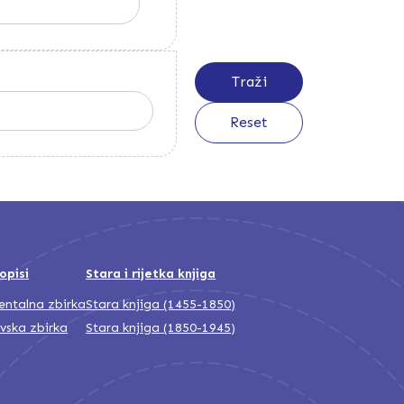
opisi
Stara i rijetka knjiga
jentalna zbirka
Stara knjiga (1455-1850)
ivska zbirka
Stara knjiga (1850-1945)