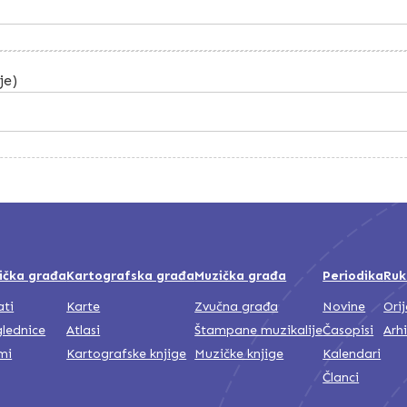
je)
ička građa
Kartografska građa
Muzička građa
Periodika
Ruk
ati
Karte
Zvučna građa
Novine
Ori
lednice
Atlasi
Štampane muzikalije
Časopisi
Arh
mi
Kartografske knjige
Muzičke knjige
Kalendari
Članci