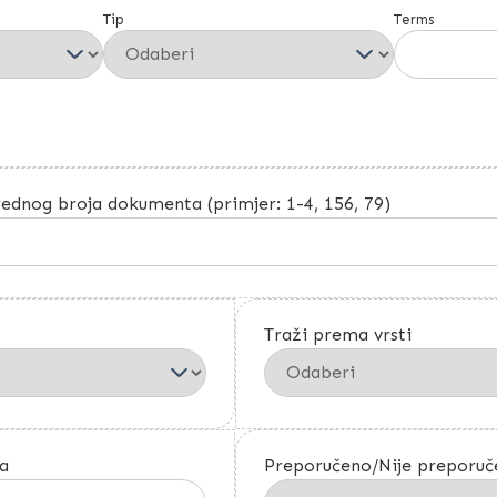
Tip
Terms
ednog broja dokumenta (primjer: 1-4, 156, 79)
Traži prema vrsti
a
Preporučeno/Nije preporuč