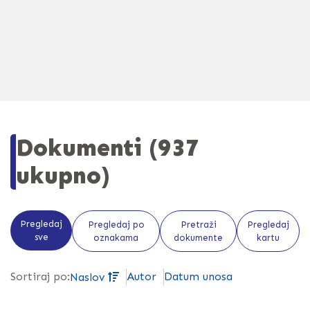
Dokumenti (937
ukupno)
Pregledaj
Pregledaj po
Pretraži
Pregledaj
sve
oznakama
dokumente
kartu
Autor
Datum unosa
Sortiraj po:
Naslov