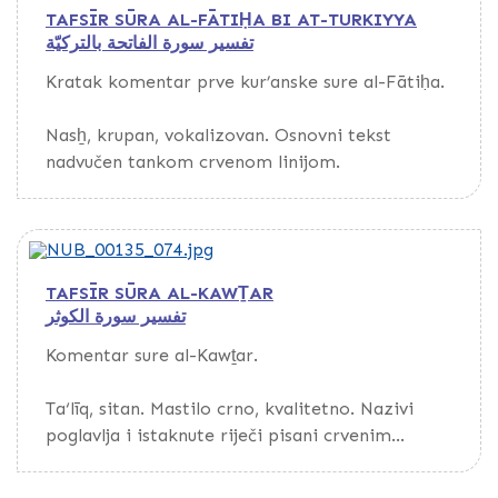
TAFSĪR SŪRA AL-FĀTIḤA BI AT-TURKIYYA
Povez kožni, s preklopom. Korice s vanjske
تفسير سورة الفاتحة بالتركيّة
strane obložene ebru papirom.
Kratak komentar prve kur’anske sure al-Fātiḥa.
Nema podataka o prepisivaču, godini ni mjestu
prepisa.
Nasẖ, krupan, vokalizovan. Osnovni tekst
nadvučen tankom crvenom linijom.
Bivši vlasnik munlā Ḥusayn.
TAFSĪR SŪRA AL-KAWṮAR
تفسير سورة الكوثر
Komentar sure al-Kawṯar.
Ta‘līq, sitan. Mastilo crno, kvalitetno. Nazivi
poglavlja i istaknute riječi pisani crvenim
mastilom. Papir tamnobijel, tanak, glat, s
vodenim znakom, evropskog porijekla. Kustode.