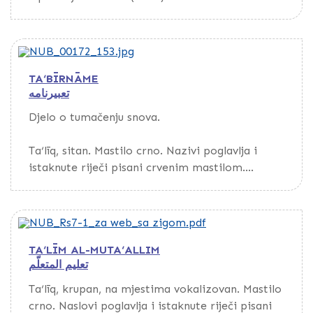
prepisivača. Kustode.
Povez polukožni, s preklopom.
Nema podataka o prepisivaču, godini ni mjestu
TA‘BĪRNĀME
prepisa.
تعبيرنامه
Djelo o tumačenju snova.
Rukopis je bio u vlasništvu Ṣāliḥa Onoġoštawīja
(Nikšićanin) i Darwīša ‘Abdullāha Baktāšīja
Ta‘līq, sitan. Mastilo crno. Nazivi poglavlja i
(pečati na fol. 1a).
istaknute riječi pisani crvenim mastilom.
Rukopis je otkupljen od Nesiba Spahića iz sela
Na fol. 154a-156b bilješke o duši, dove i stihovi
Pojske kod Zenice.
na turskom jeziku.
TA‘LĪM AL-MUTA‘ALLIM
Na fol. 156b nalazi se ilahija na turskom jeziku.
تعليم المتعلّم
Nema podataka o prepisivaču, godini ni mjestu
Ta‘līq, krupan, na mjestima vokalizovan. Mastilo
prepisa.
crno. Naslovi poglavlja i istaknute riječi pisani