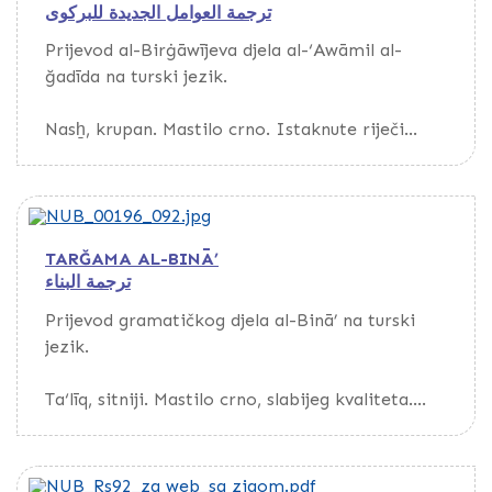
ترجمة العوامل الجديدة للبركوى
Prijevod al-Birġāwījeva djela al-‘Awāmil al-
ğadīda na turski jezik.
Nasẖ, krupan. Mastilo crno. Istaknute riječi
pisane crvenim mastilom.
TARĞAMA AL-BINĀ’
ترجمة البناء
Prijevod gramatičkog djela al-Binā’ na turski
jezik.
Ta‘līq, sitniji. Mastilo crno, slabijeg kvaliteta.
Nazivi poglavlja pisani crvenim mastilom.
Na fol. 120b-125b nalaze se razne bilješke,