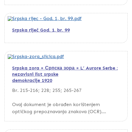
Srpska riječ God. 1, br. 99
Srpska zora = Српска зора = L’ Aurore Serbe :
nezavisni list srpske
demokracije 1920
Br. 215-216; 228; 255; 265-267
Ovaj dokument je obrađen korištenjem
optičkog prepoznavanja znakova (OCR).
Da biste pretražili dokument, preuzmite ga