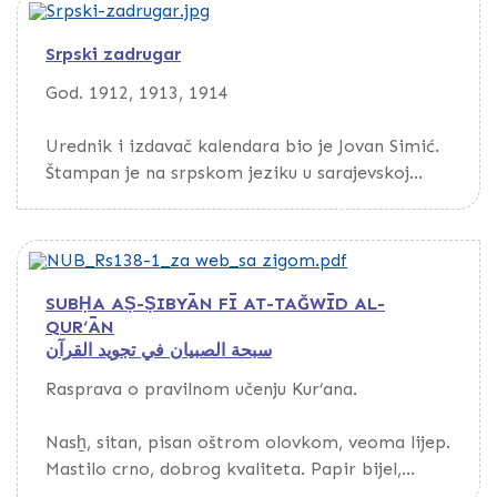
putem opcije Download
Srpski zadrugar
God. 1912, 1913, 1914
Urednik i izdavač kalendara bio je Jovan Simić.
Štampan je na srpskom jeziku u sarajevskoj
Srpskoj dioničkoj štampariji. Jovan Simić je
izdavao kalendar u Bosovači.
Kalendar za 1912. godinu sadrži: Kalendarijum.
SUBḤA AṢ-ṢIBYĀN FĪ AT-TAĞWĪD AL-
Praznici u Bosni i Hercegovini. Pravila Srpske
QUR‘ĀN
zemljoradničke zadruge. Osnivanje Srpske
سبحة الصبيان في تجويد القرآن
zemljoradničke zadruge. Iz poljoprivrede.
Krsno ime. O zdravlju. O lijepom vladanju.
Rasprava o pravilnom učenju Kur’ana.
Crkveno-prosvjetne autonomne vlasti.
Pomažimo narodne ustanove. Račun kamata-
Nasẖ, sitan, pisan oštrom olovkom, veoma lijep.
interesa. Kad treba plaćati porez. O biljezima.
Mastilo crno, dobrog kvaliteta. Papir bijel,
Sajmovi u Bosni i Hercegovini
tanak, glat, s vodenim znakom, evropskog