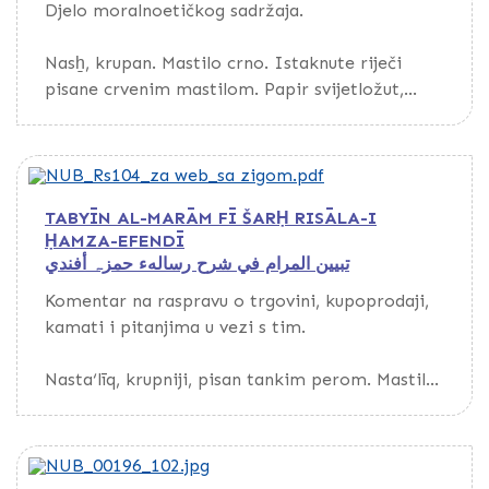
Djelo moralnoetičkog sadržaja.
Povez kartonski.
Nasẖ, krupan. Mastilo crno. Istaknute riječi
Vlasnik Ṣāliḥ.
pisane crvenim mastilom. Papir svijetložut,
deblji, glat, s vodenim znakom, evropskog
porijekla. Tekst uokviren tankom linijom crvene
boje. Na marginama nalazi se puno komentara
teksta.
TABYĪN AL-MARĀM FĪ ŠARḤ RISĀLA-I
ḤAMZA-EFENDĪ
Povez kožni, s preklopom.
تبيين المرام في شرح رسالهء حمزہ أفندي
Komentar na raspravu o trgovini, kupoprodaji,
kamati i pitanjima u vezi s tim.
Nasta‘līq, krupniji, pisan tankim perom. Mastilo
sivo i crno. Papir bijel, deblji, glat, s vodenim
znakom, evropskog porijekla. Tekst uokviren
debljom crvenom linijom. Kustode.