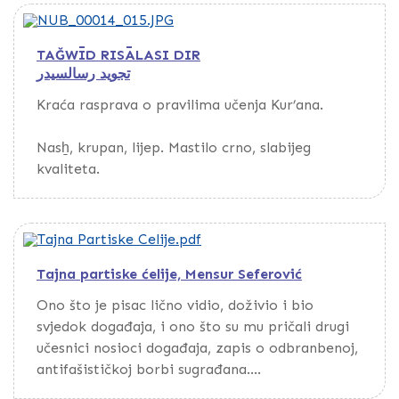
Prema bilješci na kraju ovoga djela, posljednja
TAĞWĪD RISĀLASI DIR
dva djela a možda i cijelu zbirku prepisao
تجويد رسالسيدر
Muṣṭafā-efendī.
Kraća rasprava o pravilima učenja Kur’ana.
Na fol. 76-95 nalaze se hadisi, citati iz raznih
djela, fetve od kojih su neke prepisane iz zbirke
Nasẖ, krupan, lijep. Mastilo crno, slabijeg
mostarskog muftije Muṣṭafā-efendije (fol. 87b),
kvaliteta.
prepis fetve sarajevskog mule (fol. 90b), dove i
druge bilješke.
Rukopis su naslijedili Muṣṭafā Na’imī i njegov
brat mula ‘Abdulwahhāb od oca Ṣāliḥ-efendīje
Tajna partiske ćelije, Mensur Seferović
b. aš-šayẖ ‘Uṯmān-efendīje da bi, nakon smrti
Ono što je pisac lično vidio, doživio i bio
brata, Muṣṭafā Na’imī otkupio i njegov dio.
svjedok događaja, i ono što su mu pričali drugi
učesnici nosioci događaja, zapis o odbranbenoj,
antifašističkoj borbi sugrađana.