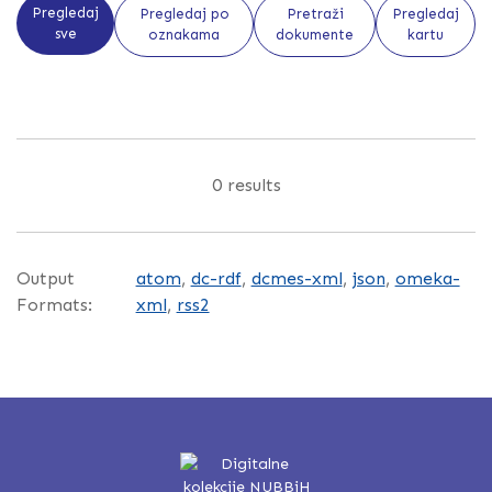
Pregledaj
Pregledaj po
Pretraži
Pregledaj
sve
oznakama
dokumente
kartu
0 results
Output
atom
,
dc-rdf
,
dcmes-xml
,
json
,
omeka-
Formats:
xml
,
rss2