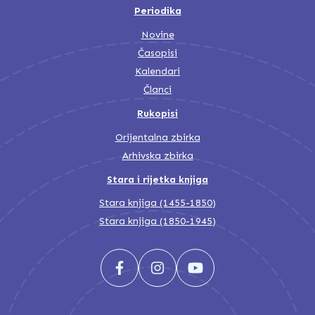
Periodika
Novine
Časopisi
Kalendari
Članci
Rukopisi
Orijentalna zbirka
Arhivska zbirka
Stara i rijetka knjiga
Stara knjiga (1455-1850)
Stara knjiga (1850-1945)